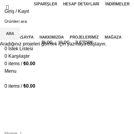
SIPARIŞLER
HESAP DETAYLARI
İNDIRMELER
Giriş / Kayıt
İ.K BAŞVURU FORMU
ARA
ANASAYFA
HAKKIMIZDA
PROJELERIMIZ
MAĞAZA
BLOG
VLOG
İLETIŞIM
Aradığınız projeleri görmek için yazmaya başlayın.
0
İstek Listesi
0
Karşılaştır
0
items
/
₺
0.00
Menu
0
items
/
₺
0.00
12V 42AH Engelli Araç Aküsü
KATEGORILER
Home