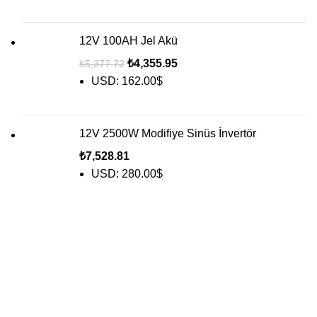
12V 100AH Jel Akü
₺
4,355.95
₺
5,377.72
USD
:
162.00$
12V 2500W Modifiye Sinüs İnvertör
₺
7,528.81
USD
:
280.00$