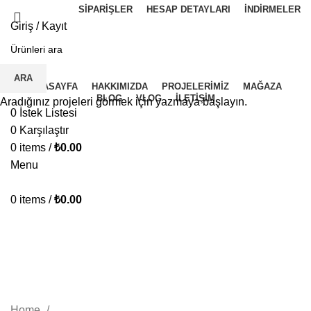
SIPARIŞLER
HESAP DETAYLARI
İNDIRMELER
Giriş / Kayıt
İ.K BAŞVURU FORMU
ARA
ANASAYFA
HAKKIMIZDA
PROJELERIMIZ
MAĞAZA
BLOG
VLOG
İLETIŞIM
Aradığınız projeleri görmek için yazmaya başlayın.
0
İstek Listesi
0
Karşılaştır
0
items
/
₺
0.00
Menu
0
items
/
₺
0.00
2V 120Ah (LiFePo4) 6.1kWh
KATEGORILER
Home