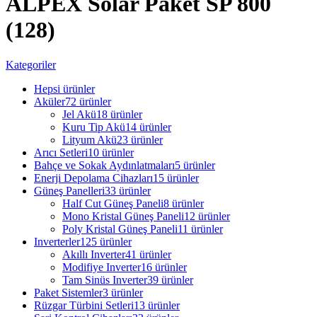
ALPEX Solar Paket SP 800
(128)
Kategoriler
Hepsi
ürünler
Aküler
72 ürünler
Jel Akü
18 ürünler
Kuru Tip Akü
14 ürünler
Lityum Akü
23 ürünler
Arıcı Setleri
10 ürünler
Bahçe ve Sokak Aydınlatmaları
5 ürünler
Enerji Depolama Cihazları
15 ürünler
Güneş Panelleri
33 ürünler
Half Cut Güneş Paneli
8 ürünler
Mono Kristal Güneş Paneli
12 ürünler
Poly Kristal Güneş Paneli
11 ürünler
Inverterler
125 ürünler
Akıllı Inverter
41 ürünler
Modifiye Inverter
16 ürünler
Tam Sinüs Inverter
39 ürünler
Paket Sistemler
3 ürünler
Rüzgar Türbini Setleri
13 ürünler