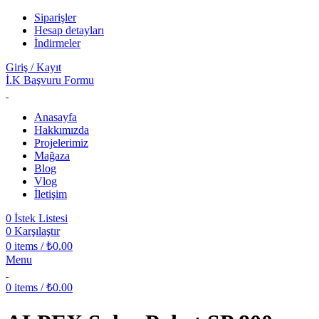
Siparişler
Hesap detayları
İndirmeler
Giriş / Kayıt
İ.K Başvuru Formu
Anasayfa
Hakkımızda
Projelerimiz
Mağaza
Blog
Vlog
İletişim
0
İstek Listesi
0
Karşılaştır
0
items
/
₺
0.00
Menu
0
items
/
₺
0.00