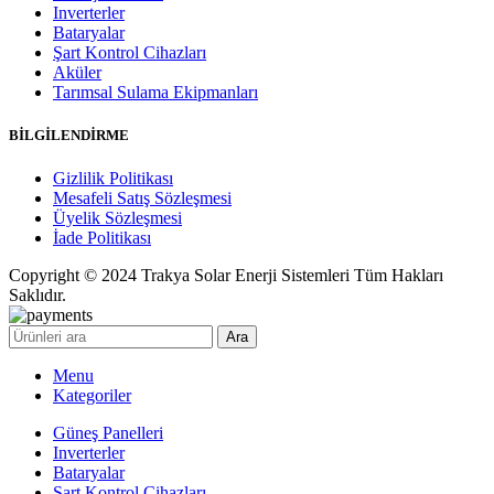
Inverterler
Bataryalar
Şart Kontrol Cihazları
Aküler
Tarımsal Sulama Ekipmanları
BİLGİLENDİRME
Gizlilik Politikası
Mesafeli Satış Sözleşmesi
Üyelik Sözleşmesi
İade Politikası
Copyright © 2024 Trakya Solar Enerji Sistemleri Tüm Hakları
Saklıdır.
Ara
Menu
Kategoriler
Güneş Panelleri
Inverterler
Bataryalar
Şart Kontrol Cihazları