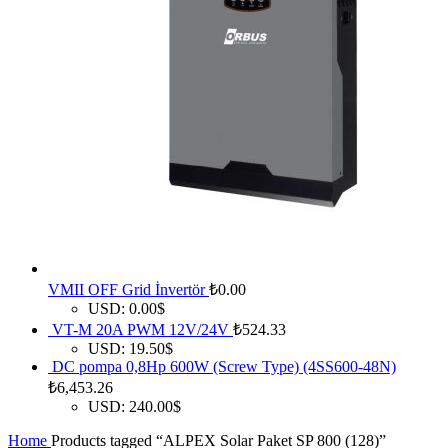
VMII OFF Grid İnvertör
₺
0.00
USD
:
0.00$
VT-M 20A PWM 12V/24V
₺
524.33
USD
:
19.50$
DC pompa 0,8Hp 600W (Screw Type) (4SS600-48N)
₺
6,453.26
USD
:
240.00$
Home
Products tagged “ALPEX Solar Paket SP 800 (128)”