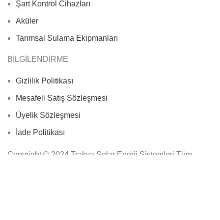
Şart Kontrol Cihazları
Aküler
Tarımsal Sulama Ekipmanları
BİLGİLENDİRME
Gizlilik Politikası
Mesafeli Satış Sözleşmesi
Üyelik Sözleşmesi
İade Politikası
Copyright © 2024 Trakya Solar Enerji Sistemleri Tüm
Hakları Saklıdır.
Mağaza
Filtreler
0
İstek Listesi