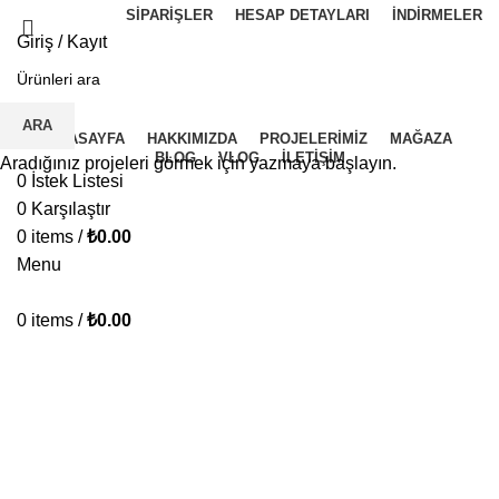
SIPARIŞLER
HESAP DETAYLARI
İNDIRMELER
Giriş / Kayıt
İ.K BAŞVURU FORMU
ARA
ANASAYFA
HAKKIMIZDA
PROJELERIMIZ
MAĞAZA
BLOG
VLOG
İLETIŞIM
Aradığınız projeleri görmek için yazmaya başlayın.
0
İstek Listesi
0
Karşılaştır
0
items
/
₺
0.00
Menu
0
items
/
₺
0.00
Huawei SUN-2000 Üç Faz SUN
İnverter Serisi