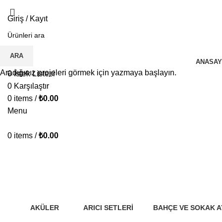
Giriş / Kayıt
İ.K BAŞVURU FORMU
ARA
ANASAY
Aradığınız projeleri görmek için yazmaya başlayın.
0
İstek Listesi
0
Karşılaştır
0
items
/
₺
0.00
Menu
0
items
/
₺
0.00
Sako 3 kW Akıllı İnverter
AKÜLER
ARICI SETLERI
BAHÇE VE SOKAK 
72 Ürünler
10 Ürünler
5 Ürünler