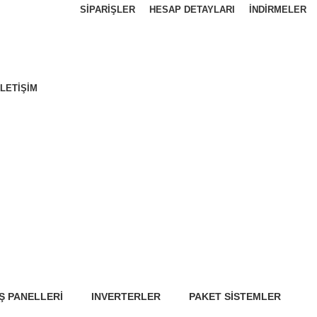
SIPARIŞLER
HESAP DETAYLARI
İNDIRMELER
İLETIŞIM
Ş PANELLERI
INVERTERLER
PAKET SISTEMLER
nler
125 Ürünler
3 Ürünler