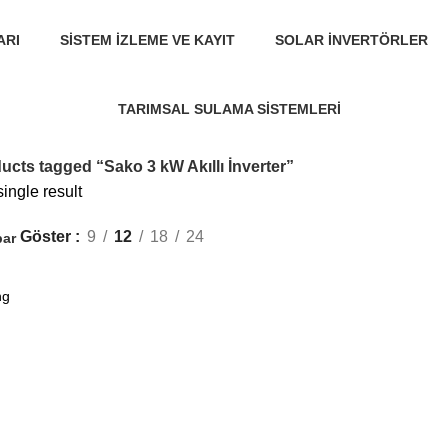
ARI
SISTEM İZLEME VE KAYIT
SOLAR İNVERTÖRLER
3 Ürünler
9 Ürünler
TARIMSAL SULAMA SISTEMLERI
30 Ürünler
ucts tagged “Sako 3 kW Akıllı İnverter”
ingle result
Göster
9
12
18
24
bar