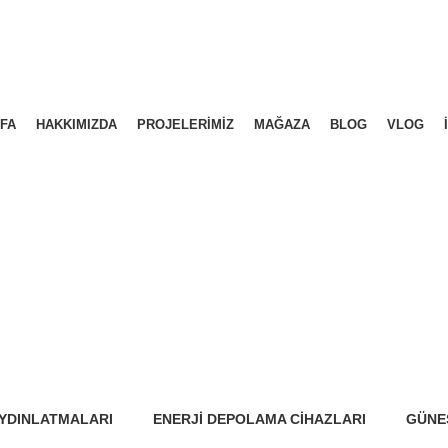
FA
HAKKIMIZDA
PROJELERIMIZ
MAĞAZA
BLOG
VLOG
AYDINLATMALARI
ENERJI DEPOLAMA CIHAZLARI
GÜNE
15 Ürünler
33 Ürü