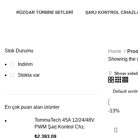
RÜZGAR TÜRBINI SETLERI
ŞARJ KONTROL CIHAZL
13 Ürünler
33 Ürünler
Stok Durumu
Home
Prod
Showing the s
İndirim
Show side
Stokta var
En çok puan alan ürünler
-13%
TommaTech 45A 12/24/48V
PWM Şarj Kontrol Chz.
₺
2,393.09