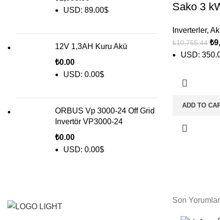
Sako 3 kW 
USD
:
89.00$
Inverterler
,
Akı
₺
9
₺
10,755.44
12V 1,3AH Kuru Akü
USD
:
350.
₺
0.00
USD
:
0.00$
ADD TO CA
ORBUS Vp 3000-24 Off Grid
Invertör VP3000-24
₺
0.00
USD
:
0.00$
Son Yorumlar