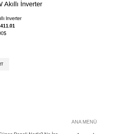
Akıllı İnverter
llı Inverter
,411.01
00$
RT
ANA MENÜ