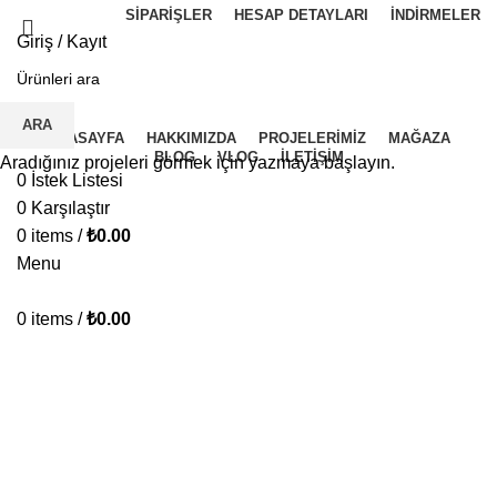
SIPARIŞLER
HESAP DETAYLARI
İNDIRMELER
Giriş / Kayıt
İ.K BAŞVURU FORMU
ARA
ANASAYFA
HAKKIMIZDA
PROJELERIMIZ
MAĞAZA
BLOG
VLOG
İLETIŞIM
Aradığınız projeleri görmek için yazmaya başlayın.
0
İstek Listesi
0
Karşılaştır
0
items
/
₺
0.00
Menu
0
items
/
₺
0.00
TM Serisi İnverterler (600W-
1000W)