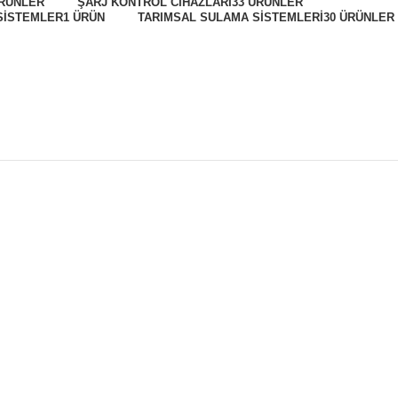
ÜRÜNLER
ŞARJ KONTROL CIHAZLARI
33 ÜRÜNLER
SISTEMLER
1 ÜRÜN
TARIMSAL SULAMA SISTEMLERI
30 ÜRÜNLER