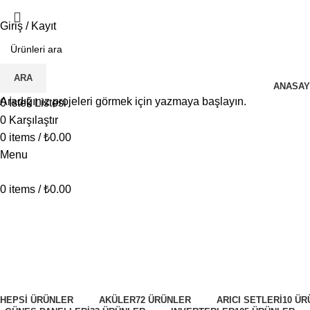
Giriş / Kayıt
İ.K BAŞVURU FORMU
ARA
ANASAY
Aradığınız projeleri görmek için yazmaya başlayın.
0
İstek Listesi
0
Karşılaştır
0
items
/
₺
0.00
Menu
0
items
/
₺
0.00
TommaTech S 60A 12/24/48V MPPT 
Kategoriler
HEPSI
ÜRÜNLER
AKÜLER
72 ÜRÜNLER
ARICI SETLERI
10 ÜR