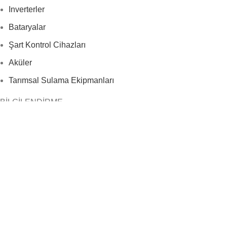
Inverterler
Bataryalar
Şart Kontrol Cihazları
Aküler
Tarımsal Sulama Ekipmanları
BİLGİLENDİRME
Gizlilik Politikası
Mesafeli Satış Sözleşmesi
Üyelik Sözleşmesi
İade Politikası
Copyright © 2024 Trakya Solar Enerji Sistemleri Tüm Hakları Sa
Mağaza