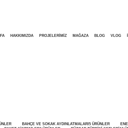
FA
HAKKIMIZDA
PROJELERIMIZ
MAĞAZA
BLOG
VLOG
Şarj Kontrol Chz.
ÜNLER
BAHÇE VE SOKAK AYDINLATMALARI
5 ÜRÜNLER
ENE