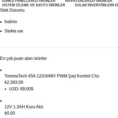
GÜNEŞ PANELLERI
33 ÜRÜNLER
INVERTERLER
125 ÜRÜNLER
SISTEM İZLEME VE KAYIT
3 ÜRÜNLER
SOLAR İNVERTÖRLER
9 
Stok Durumu
İndirim
Stokta var
En çok puan alan ürünler
TommaTech 45A 12/24/48V PWM Şarj Kontrol Chz.
₺
2,393.09
USD
:
89.00$
12V 1,3AH Kuru Akü
₺
0.00