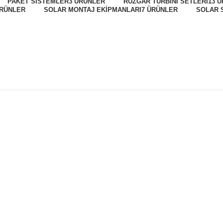
PAKET SISTEMLER
3 ÜRÜNLER
RÜZGAR TÜRBINI SETLERI
13 
ÜRÜNLER
SOLAR MONTAJ EKIPMANLARI
7 ÜRÜNLER
SOLAR 