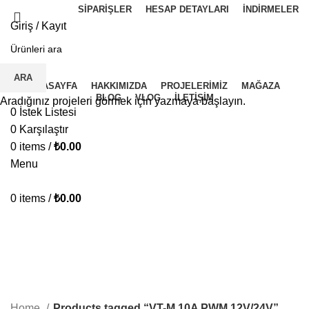
SIPARIŞLER
HESAP DETAYLARI
İNDIRMELER
Giriş / Kayıt
İ.K BAŞVURU FORMU
ARA
ANASAYFA
HAKKIMIZDA
PROJELERIMIZ
MAĞAZA
BLOG
VLOG
İLETIŞIM
Aradığınız projeleri görmek için yazmaya başlayın.
0
İstek Listesi
0
Karşılaştır
0
items
/
₺
0.00
Menu
0
items
/
₺
0.00
VT-M 10A PWM 12V/24V
KATEGORILER
Home
Products tagged “VT-M 10A PWM 12V/24V”