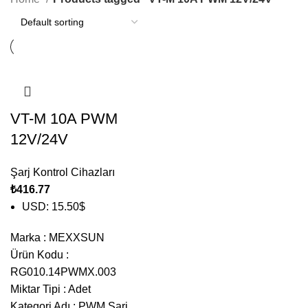
VT-M 10A PWM
12V/24V
Şarj Kontrol Cihazları
₺
416.77
USD
:
15.50$
Marka
:
MEXXSUN
Ürün Kodu
:
RG010.14PWMX.003
Miktar Tipi
:
Adet
Kategori Adı
:
PWM Şarj