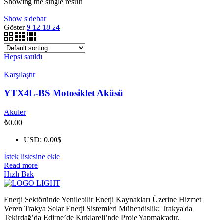
Showing the single result
Show sidebar
Göster
9
12
18
24
Hepsi satıldı
Karşılaştır
YTX4L-BS Motosiklet Aküsü
Aküler
₺
0.00
USD
:
0.00$
İstek listesine ekle
Read more
Hızlı Bak
Enerji Sektöründe Yenilebilir Enerji Kaynakları Üzerine Hizmet
Veren Trakya Solar Enerji Sistemleri Mühendislik; Trakya'da,
Tekirdağ’da Edirne’de Kırklareli’nde Proje Yapmaktadır.