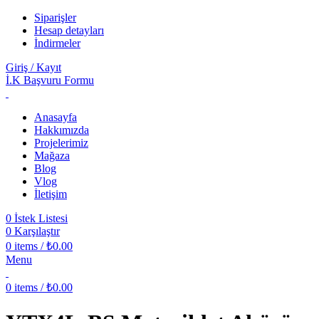
Siparişler
Hesap detayları
İndirmeler
Giriş / Kayıt
İ.K Başvuru Formu
Anasayfa
Hakkımızda
Projelerimiz
Mağaza
Blog
Vlog
İletişim
0
İstek Listesi
0
Karşılaştır
0
items
/
₺
0.00
Menu
0
items
/
₺
0.00