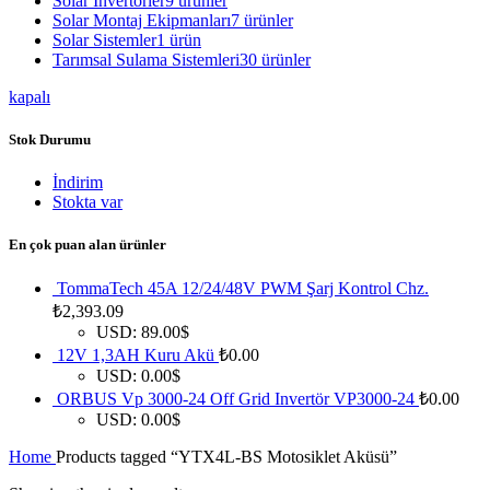
Solar İnvertörler
9 ürünler
Solar Montaj Ekipmanları
7 ürünler
Solar Sistemler
1 ürün
Tarımsal Sulama Sistemleri
30 ürünler
kapalı
Stok Durumu
İndirim
Stokta var
En çok puan alan ürünler
TommaTech 45A 12/24/48V PWM Şarj Kontrol Chz.
₺
2,393.09
USD
:
89.00$
12V 1,3AH Kuru Akü
₺
0.00
USD
:
0.00$
ORBUS Vp 3000-24 Off Grid Invertör VP3000-24
₺
0.00
USD
:
0.00$
Home
Products tagged “YTX4L-BS Motosiklet Aküsü”