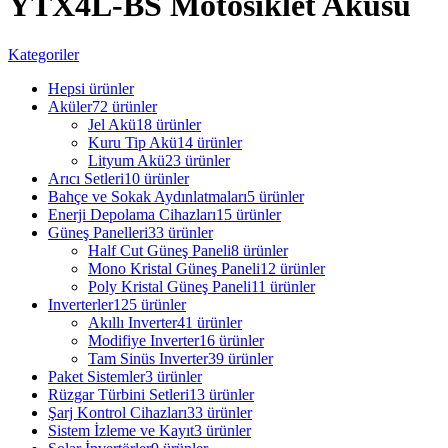
YTX4L-BS Motosiklet Aküsü
Kategoriler
Hepsi
ürünler
Aküler
72 ürünler
Jel Akü
18 ürünler
Kuru Tip Akü
14 ürünler
Lityum Akü
23 ürünler
Arıcı Setleri
10 ürünler
Bahçe ve Sokak Aydınlatmaları
5 ürünler
Enerji Depolama Cihazları
15 ürünler
Güneş Panelleri
33 ürünler
Half Cut Güneş Paneli
8 ürünler
Mono Kristal Güneş Paneli
12 ürünler
Poly Kristal Güneş Paneli
11 ürünler
Inverterler
125 ürünler
Akıllı Inverter
41 ürünler
Modifiye Inverter
16 ürünler
Tam Sinüs Inverter
39 ürünler
Paket Sistemler
3 ürünler
Rüzgar Türbini Setleri
13 ürünler
Şarj Kontrol Cihazları
33 ürünler
Sistem İzleme ve Kayıt
3 ürünler