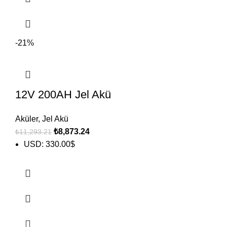
-21%
12V 200AH Jel Akü
Aküler
,
Jel Akü
₺
8,873.24
₺
11,293.21
USD
:
330.00$