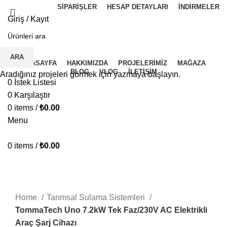
SIPARIŞLER
HESAP DETAYLARI
İNDIRMELER
Giriş / Kayıt
İ.K BAŞVURU FORMU
ARA
ANASAYFA
HAKKIMIZDA
PROJELERIMIZ
MAĞAZA
BLOG
VLOG
İLETIŞIM
Aradığınız projeleri görmek için yazmaya başlayın.
0
İstek Listesi
0
Karşılaştır
0
items
/
₺
0.00
Menu
0
items
/
₺
0.00
Hepsi satıldı
Click to enlarge
Home
Tarımsal Sulama Sistemleri
TommaTech Uno 7.2kW Tek Faz/230V AC Elektrikli
Araç Şarj Cihazı