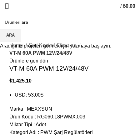
/
₺
0.00
ARA
Click to enlarge
Home
Şarj Kontrol Cihazları
Aradığınız projeleri görmek için yazmaya başlayın.
VT-M 60A PWM 12V/24/48V
Ürünlere geri dön
VT-M 60A PWM 12V/24/48V
₺
1,425.10
USD
:
53.00$
Marka
:
MEXXSUN
Ürün Kodu
:
RG060.18PWMX.003
Miktar Tipi
:
Adet
Kategori Adı
:
PWM Şarj Regülatörleri