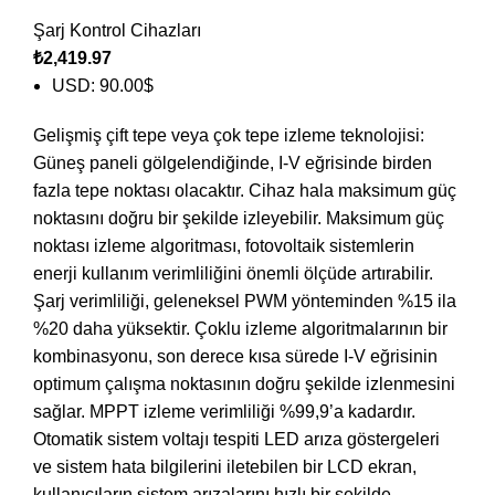
Şarj Kontrol Cihazları
₺
2,419.97
USD
:
90.00$
Gelişmiş çift tepe veya çok tepe izleme teknolojisi:
Güneş paneli gölgelendiğinde, I-V eğrisinde birden
fazla tepe noktası olacaktır. Cihaz hala maksimum güç
noktasını doğru bir şekilde izleyebilir. Maksimum güç
noktası izleme algoritması, fotovoltaik sistemlerin
enerji kullanım verimliliğini önemli ölçüde artırabilir.
Şarj verimliliği, geleneksel PWM yönteminden %15 ila
%20 daha yüksektir. Çoklu izleme algoritmalarının bir
kombinasyonu, son derece kısa sürede I-V eğrisinin
optimum çalışma noktasının doğru şekilde izlenmesini
sağlar. MPPT izleme verimliliği %99,9’a kadardır.
Otomatik sistem voltajı tespiti LED arıza göstergeleri
ve sistem hata bilgilerini iletebilen bir LCD ekran,
kullanıcıların sistem arızalarını hızlı bir şekilde