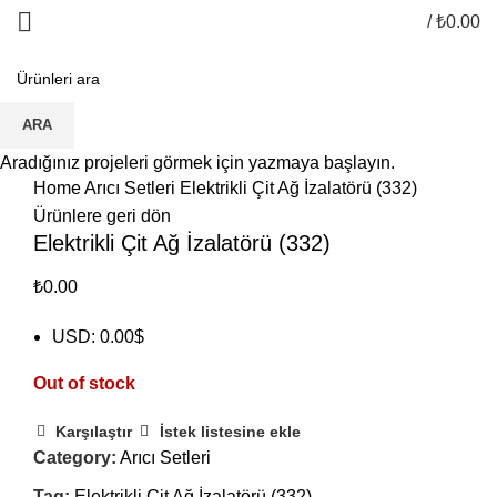
/
₺
0.00
Hepsi satıldı
ARA
Click to enlarge
Aradığınız projeleri görmek için yazmaya başlayın.
Home
Arıcı Setleri
Elektrikli Çit Ağ İzalatörü (332)
Ürünlere geri dön
Elektrikli Çit Ağ İzalatörü (332)
₺
0.00
USD
:
0.00$
Out of stock
Karşılaştır
İstek listesine ekle
Category:
Arıcı Setleri
Tag:
Elektrikli Çit Ağ İzalatörü (332)