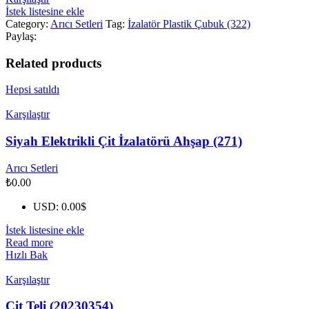
İstek listesine ekle
Category:
Arıcı Setleri
Tag:
İzalatör Plastik Çubuk (322)
Paylaş:
Related products
Hepsi satıldı
Karşılaştır
Siyah Elektrikli Çit İzalatörü Ahşap (271)
Arıcı Setleri
₺
0.00
USD
:
0.00$
İstek listesine ekle
Read more
Hızlı Bak
Karşılaştır
Çit Teli (20230354)