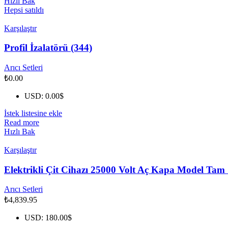
Hızlı Bak
Hepsi satıldı
Karşılaştır
Profil İzalatörü (344)
Arıcı Setleri
₺
0.00
USD
:
0.00$
İstek listesine ekle
Read more
Hızlı Bak
Karşılaştır
Elektrikli Çit Cihazı 25000 Volt Aç Kapa Model Tam 
Arıcı Setleri
₺
4,839.95
USD
:
180.00$