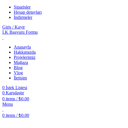
Siparişler
Hesap detayları
İndirmeler
Giriş / Kayıt
İ.K Başvuru Formu
Anasayfa
Hakkımızda
Projelerimiz
Mağaza
Blog
Vlog
İletişim
0
İstek Listesi
0
Karşılaştır
0
items
/
₺
0.00
Menu
0
items
/
₺
0.00
Hepsi satıldı