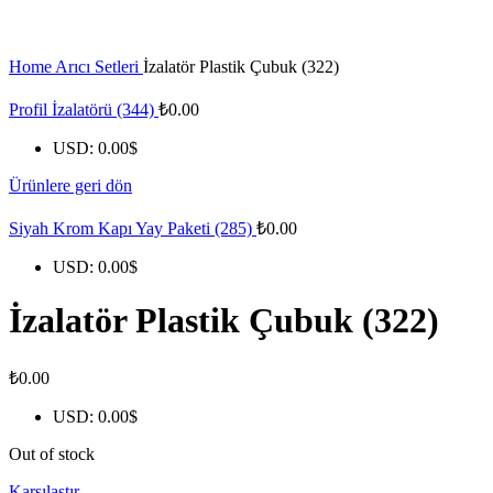
Click to enlarge
Home
Arıcı Setleri
İzalatör Plastik Çubuk (322)
Profil İzalatörü (344)
₺
0.00
USD
:
0.00$
Ürünlere geri dön
Siyah Krom Kapı Yay Paketi (285)
₺
0.00
USD
:
0.00$
İzalatör Plastik Çubuk (322)
₺
0.00
USD
:
0.00$
Out of stock
Karşılaştır