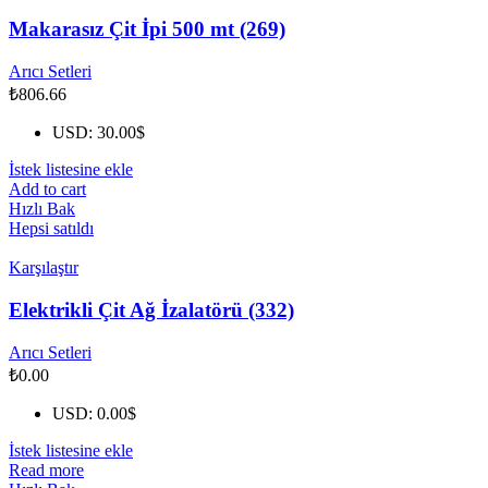
Makarasız Çit İpi 500 mt (269)
Arıcı Setleri
₺
806.66
USD
:
30.00$
İstek listesine ekle
Add to cart
Hızlı Bak
Hepsi satıldı
Karşılaştır
Elektrikli Çit Ağ İzalatörü (332)
Arıcı Setleri
₺
0.00
USD
:
0.00$
İstek listesine ekle
Read more