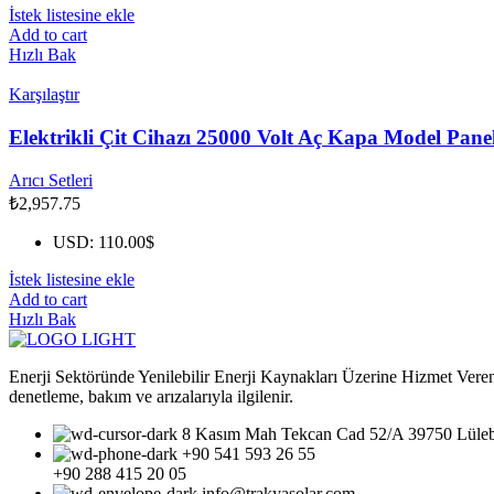
İstek listesine ekle
Add to cart
Hızlı Bak
Karşılaştır
Elektrikli Çit Cihazı 25000 Volt Aç Kapa Model Panell
Arıcı Setleri
₺
2,957.75
USD
:
110.00$
İstek listesine ekle
Add to cart
Hızlı Bak
Enerji Sektöründe Yenilebilir Enerji Kaynakları Üzerine Hizmet Veren
denetleme, bakım ve arızalarıyla ilgilenir.
8 Kasım Mah Tekcan Cad 52/A 39750 Lülebur
+90 541 593 26 55
+90 288 415 20 05
info@trakyasolar.com